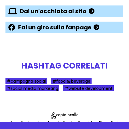
Dai un'occhiata al sito
Fai un giro sulla fanpage
HASHTAG CORRELATI
#campagna social
#food & beverage
#social media marketing
#website development
Home
Chi siamo
La nostra sede
Ciliegine
Case history
Dicono di noi