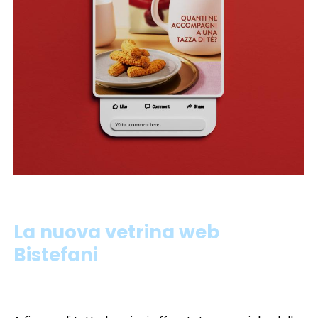
La nuova vetrina web
Bistefani