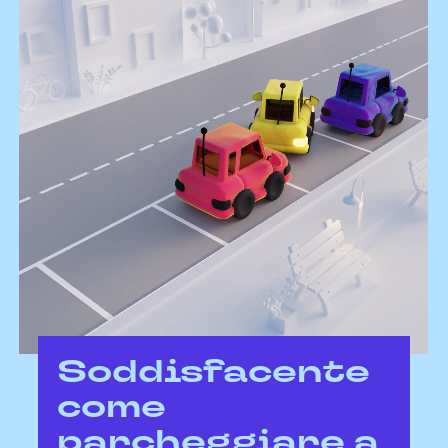
digital marketing & SEO-GEO
e-commerce
event & exhibition design
influencer marketing
marketing B2B
marketing automation & CRM
media planning
pack design
promo & activation
social media marketing
software development
spot radio
spot & video
website development
automotive
agricoltura
beauty
cleaning
credito & finanza
family lifestyle
fashion
food & beverage
health care
home living
industria
no profit & sociale
pharma
retail
servizi
software & IT
turismo
Soddisfacente
come
parcheggiare a