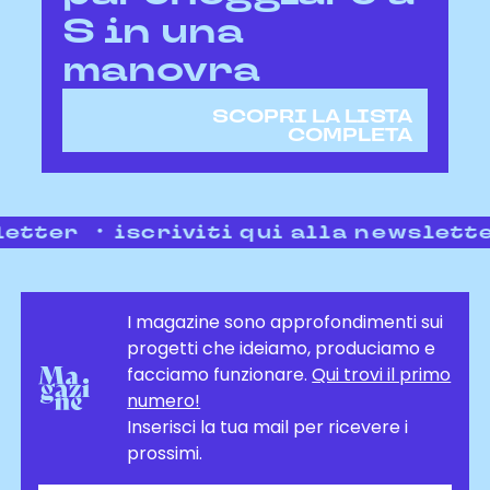
S in una
manovra
SCOPRI LA LISTA
COMPLETA
tter
iscriviti qui alla newsletter
I magazine sono approfondimenti sui
progetti che ideiamo, produciamo e
facciamo funzionare.
Qui trovi il primo
numero!
Inserisci la tua mail per ricevere i
prossimi.