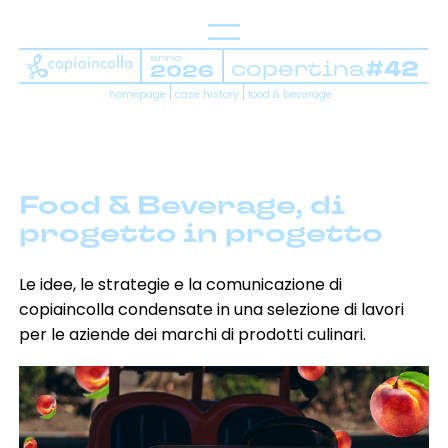
anno
copertina
#42
2026
Home
homepage
case history
food & beverage
Chi siamo
La nostra sede
Ciliegine
Food & Beverage, di
progetto in progetto
Case history
Referenze
Le idee, le strategie e la comunicazione di
Tavolobrain
copiaincolla condensate in una selezione di lavori
per le aziende dei marchi di prodotti culinari.
Work with us
Contatti
brand strategy
brand identity
campagne di comunicazione
content strategy & production