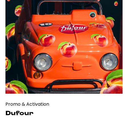
digital marketing & SEO-GEO
e-commerce
event & exhibition design
influencer marketing
marketing B2B
marketing automation & CRM
media planning
pack design
promo & activation
social media marketing
software development
spot radio
spot & video
website development
automotive
agricoltura
beauty
cleaning
credito & finanza
family lifestyle
fashion
food & beverage
health care
home living
industria
no profit & sociale
pharma
retail
servizi
software & IT
turismo
Promo & Activation
Dufour