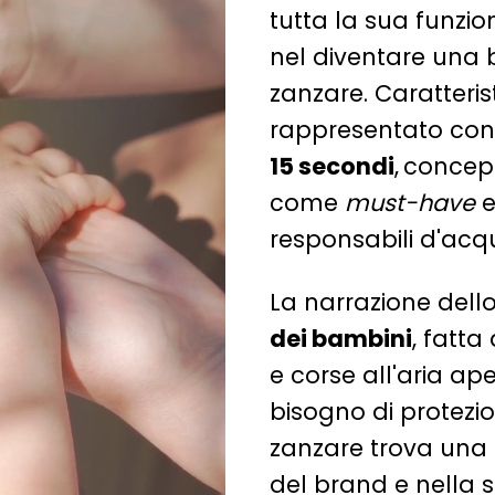
tutta la sua funzio
nel diventare una b
zanzare. Caratteri
rappresentato con 
15 secondi
,
concepi
come
must-have
e
responsabili d'acqui
La narrazione dello
dei bambini
, fatta
e corse all'aria ape
bisogno di protezio
zanzare trova una 
del brand e nella s