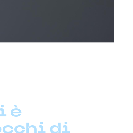
i è
occhi di