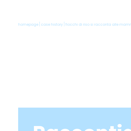
homepage
case history
fiocchi di riso si racconta alle ma
Home
Chi siam
La nostr