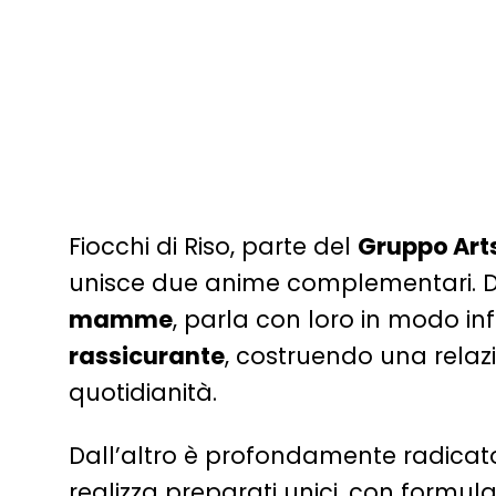
us
Contatti
Fiocchi di Riso, parte del
Gruppo Ar
unisce due anime complementari. D
mamme
, parla con loro in modo i
rassicurante
, costruendo una relazi
quotidianità.
Dall’altro è profondamente radicat
realizza preparati unici, con formula