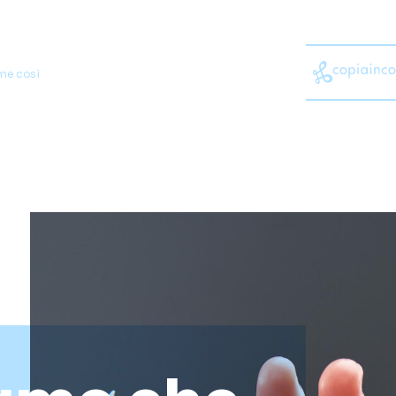
mme così
brand strategy
brand identit
content strategy & production
e-commerce
event & exhibit
marketing B2B
marketing au
o
pack design
promo & activat
software development
spot 
website development
automotive
agricoltura
bea
a
family lifestyle
fashion
food
home living
industria
no pro