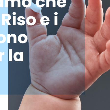
amo che
e
servizi
software & IT
turismo
Riso e i
sono
e
 la
ain
h