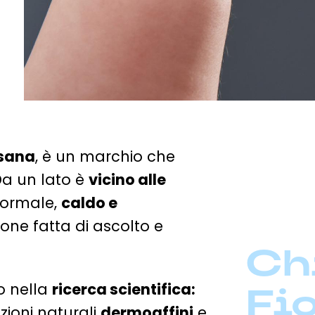
tsana
, è un marchio che
a un lato è
vicino alle
nformale,
caldo e
one fatta di ascolto e
Ch
o nella
ricerca scientifica:
Fi
zioni naturali
dermoaffini
e