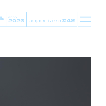
anno
copertina
#42
2026
y
campagne di comunicazione
digital marketing & SEO-GEO
ion design
influencer marketing
tomation & CRM
media planning
ion
social media marketing
radio
spot & video
uty
cleaning
credito & finanza
 & beverage
health care
fit & sociale
pharma
retail