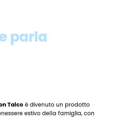
e parla
on Talco
è
divenuto
un prodotto
enessere estivo della famiglia, con