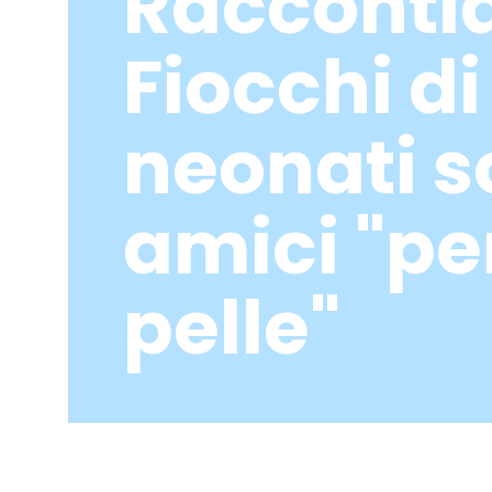
Racconti
sede
Ciliegin
Fiocchi di 
neonati 
Case
history
Referenz
amici "per
Tavolobr
pelle"
Work wit