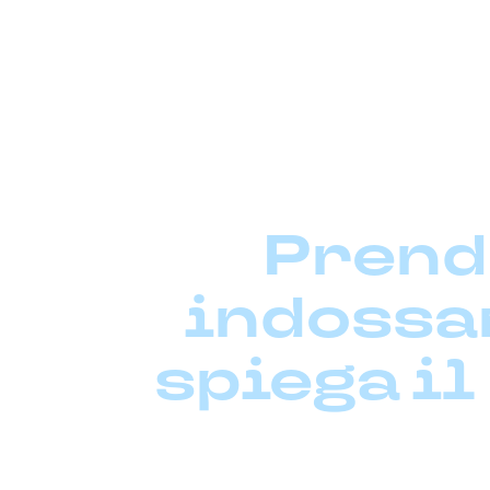
us
Contatti
Prende
indossar
spiega il