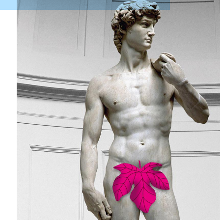
e
servizi
software & IT
turismo
e
ain
h