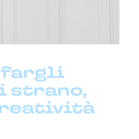
 fargli
i strano,
creatività