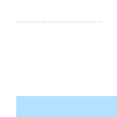
homepage
la settima copertina di copiaincolla.com
Home
Chi siam
La nostr