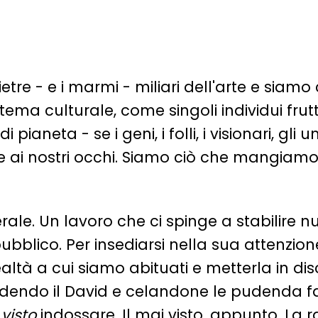
ietre - e i marmi - miliari dell'arte e si
ema culturale, come singoli individui frut
pianeta - se i geni, i folli, i visionari, gli
e ai nostri occhi. Siamo ciò che mangiam
e. Un lavoro che ci spinge a stabilire nuo
ubblico. Per insediarsi nella sua attenzion
ealtà a cui siamo abituati e metterla in di
endo il David e celandone le pudenda f
visto
indossare. Il mai visto, appunto. La ra