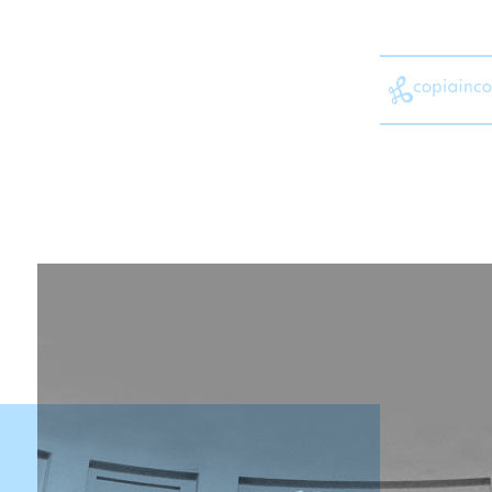
brand strategy
brand identit
content strategy & production
e-commerce
event & exhibit
marketing B2B
marketing au
o
pack design
promo & activat
software development
spot 
website development
automotive
agricoltura
bea
a
family lifestyle
fashion
food
home living
industria
no pro