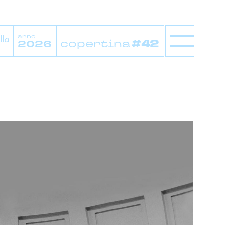
anno
copertina
#42
2026
y
campagne di comunicazione
digital marketing & SEO-GEO
ion design
influencer marketing
tomation & CRM
media planning
ion
social media marketing
radio
spot & video
uty
cleaning
credito & finanza
 & beverage
health care
fit & sociale
pharma
retail