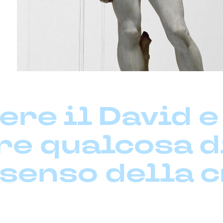
re il David e
e qualcosa d
 senso della 