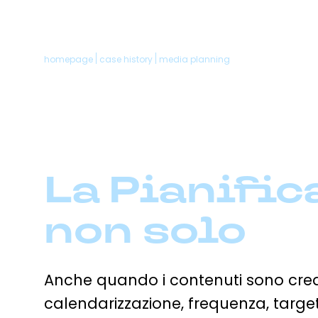
homepage
case history
media planning
Home
Chi siam
La Pianific
non solo
La nostr
Anche quando i contenuti sono crea
calendarizzazione, frequenza, targe