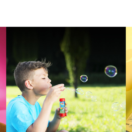
e
servizi
software & IT
turismo
e
ain
h