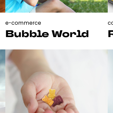
e-commerce
c
Bubble World