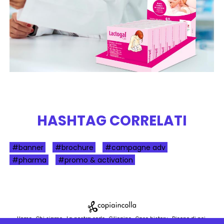
HASHTAG CORRELATI
#banner
#brochure
#campagne adv
#pharma
#promo & activation
Home
Chi siamo
La nostra sede
Ciliegine
Case history
Dicono di noi