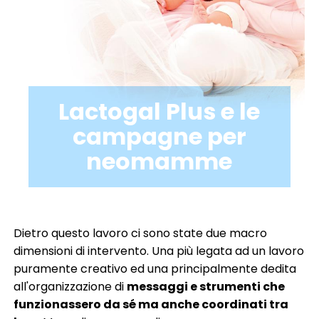
digital marketing & SEO-GEO
e-commerce
event & exhibition design
influencer marketing
marketing B2B
marketing automation & CRM
media planning
pack design
promo & activation
social media marketing
software development
spot radio
Lactogal Plus e le
spot & video
website development
campagne per
neomamme
automotive
agricoltura
beauty
cleaning
credito & finanza
family lifestyle
fashion
food & beverage
health care
home living
industria
no profit & sociale
pharma
retail
Dietro questo lavoro ci sono state due macro
servizi
software & IT
turismo
dimensioni di intervento. Una più legata ad un lavoro
puramente creativo ed una principalmente dedita
all'organizzazione di
messaggi e strumenti che
funzionassero da sé ma anche coordinati tra