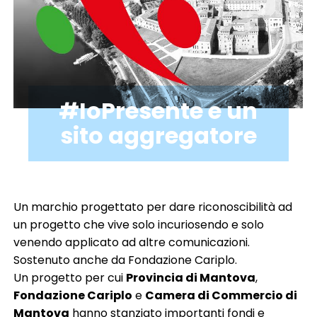
digital marketing & SEO-GEO
e-commerce
event & exhibition design
influencer marketing
marketing B2B
marketing automation & CRM
media planning
pack design
promo & activation
social media marketing
software development
spot radio
#IoPresente e un
spot & video
website development
sito aggregatore
automotive
agricoltura
beauty
cleaning
credito & finanza
family lifestyle
fashion
food & beverage
health care
home living
Un marchio progettato per dare riconoscibilità ad
industria
no profit & sociale
pharma
retail
un progetto che vive solo incuriosendo e solo
servizi
software & IT
turismo
venendo applicato ad altre comunicazioni.
Sostenuto anche da Fondazione Cariplo.
Un progetto per cui
Provincia di Mantova
,
Fondazione Cariplo
e
Camera di Commercio di
Mantova
hanno stanziato importanti fondi e