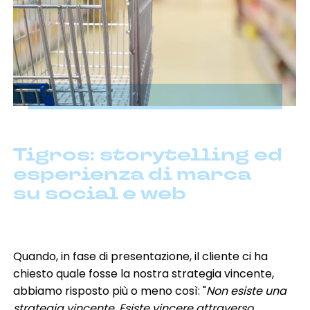
digital marketing & SEO-GEO
e-commerce
event & exhibition design
influencer marketing
marketing B2B
marketing automation & CRM
media planning
pack design
promo & activation
social media marketing
software development
spot radio
spot & video
website development
Tigros: storytelling ed
automotive
agricoltura
beauty
cleaning
esperienza di marca
credito & finanza
family lifestyle
fashion
su social e web
food & beverage
health care
home living
industria
no profit & sociale
pharma
retail
servizi
software & IT
turismo
Quando, in fase di presentazione, il cliente ci ha
chiesto quale fosse la nostra strategia vincente,
abbiamo risposto più o meno così: "
Non esiste una
strategia vincente. Esiste vincere attraverso