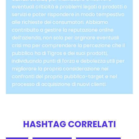
eventuali criticità e problemi legati a prodotti o
servizi e poter rispondere in modo tempestivo
alle richieste dei consumatori. Abbiamo
contribuito a gestire la
reputazione online
dell’azienda, non solo per arginare eventuali
crisi ma per comprendere la percezione che il
pubblico ha di Tigros e dei suoi prodotti,
individuando punti di forza e debolezza utili per
migliorare la propria considerazione nei
confronti del proprio pubblico-target e nel
processo di acquisizione di nuovi clienti.
HASHTAG CORRELATI