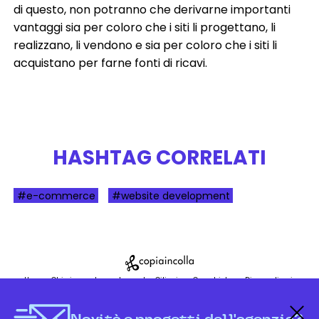
di questo, non potranno che derivarne importanti
vantaggi sia per coloro che i siti li progettano, li
realizzano, li vendono e sia per coloro che i siti li
acquistano per farne fonti di ricavi.
HASHTAG CORRELATI
#e-commerce
#website development
Home
Chi siamo
La nostra sede
Ciliegine
Case history
Dicono di noi
Referenze
Tavolobrain
News
Servizi
Work with us
Contatti
Briefing template
Novità e progetti dell'agenzia?