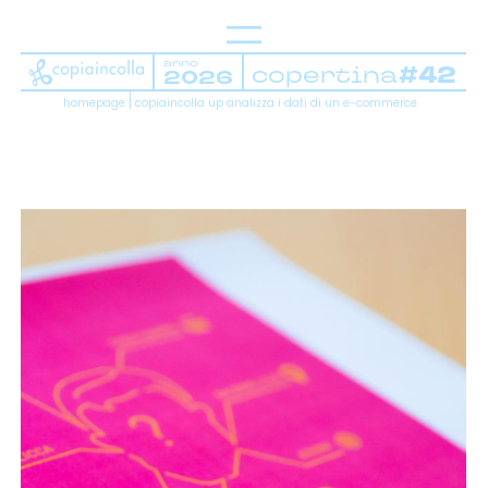
anno
copertina
#42
2026
Home
homepage
copiaincolla up analizza i dati di un e-commerce
Chi siamo
La nostra sede
Ciliegine
Case history
Referenze
Tavolobrain
Work with us
Contatti
brand strategy
brand identity
campagne di comunicazione
content strategy & production