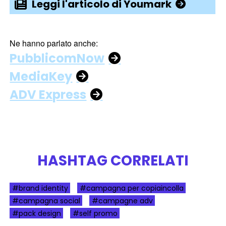
Leggi l'articolo di Youmark
Ne hanno parlato anche:
PubblicomNow
MediaKey
ADV Express
HASHTAG CORRELATI
#brand identity
#campagna per copiaincolla
#campagna social
#campagne adv
#pack design
#self promo