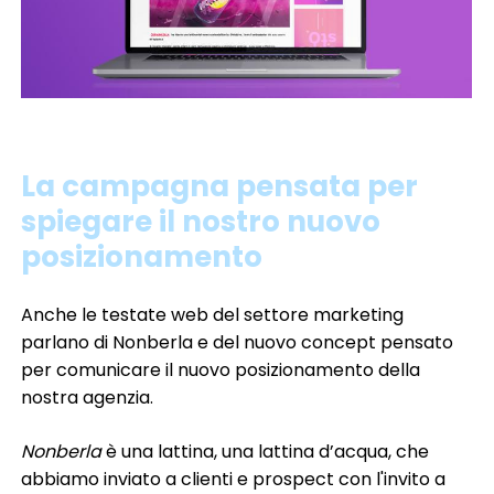
digital marketing & SEO-GEO
e-commerce
event & exhibition design
influencer marketing
marketing B2B
marketing automation & CRM
media planning
pack design
promo & activation
social media marketing
software development
spot radio
La campagna pensata per
spot & video
website development
spiegare il nostro nuovo
posizionamento
automotive
agricoltura
beauty
cleaning
credito & finanza
family lifestyle
fashion
food & beverage
health care
home living
Anche le testate web del settore marketing
industria
no profit & sociale
pharma
retail
parlano di Nonberla e del nuovo concept pensato
servizi
software & IT
turismo
per comunicare il nuovo posizionamento della
nostra agenzia.
Nonberla
è una lattina, una lattina d’acqua, che
abbiamo inviato a clienti e prospect con l'invito a