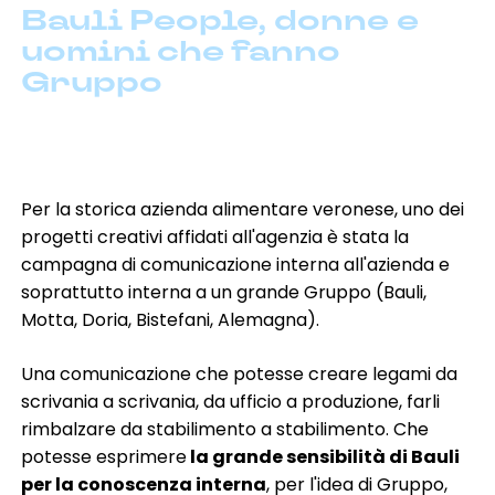
Bauli People, donne e
digital marketing & SEO-GEO
e-commerce
uomini che fanno
event & exhibition design
influencer marketing
Gruppo
marketing B2B
marketing automation & CRM
media planning
pack design
promo & activation
social media marketing
software development
spot radio
spot & video
website development
Per la storica azienda alimentare veronese, uno dei
progetti creativi affidati all'agenzia è stata la
automotive
agricoltura
beauty
cleaning
campagna di comunicazione interna all'azienda e
credito & finanza
family lifestyle
fashion
soprattutto interna a un grande Gruppo (Bauli,
food & beverage
health care
home living
Motta, Doria, Bistefani, Alemagna).
industria
no profit & sociale
pharma
retail
servizi
software & IT
turismo
Una comunicazione che potesse creare legami da
scrivania a scrivania, da ufficio a produzione, farli
rimbalzare da stabilimento a stabilimento. Che
potesse esprimere
la grande sensibilità di Bauli
per la conoscenza interna
, per l'idea di Gruppo,