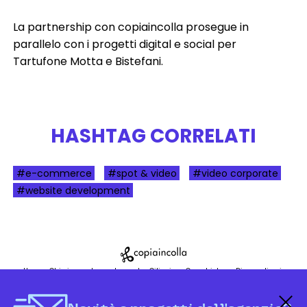
La partnership con copiaincolla prosegue in
parallelo con i progetti digital e social per
Tartufone Motta e Bistefani.
HASHTAG CORRELATI
#e-commerce
#spot & video
#video corporate
#website development
Home
Chi siamo
La nostra sede
Ciliegine
Case history
Dicono di noi
Referenze
Tavolobrain
News
Servizi
Work with us
Contatti
Briefing template