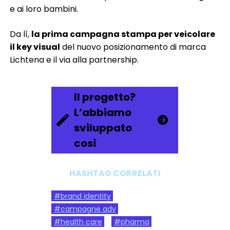
e ai loro bambini.
Da lì,
la prima campagna stampa per veicolare
il key visual
del nuovo posizionamento di marca
Lichtena e il via alla partnership.
Il progetto?
L’abbiamo
sviluppato
così
HASHTAG CORRELATI
#brand identity
#campagne adv
#health care
#pharma