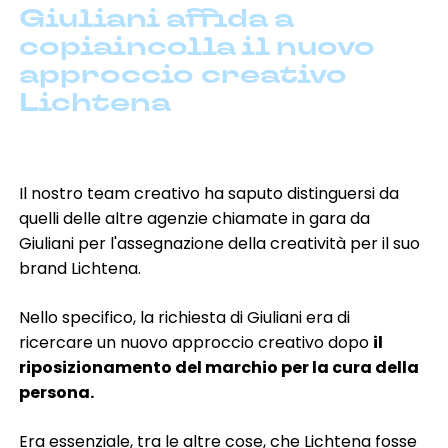
Giuliani affida a
digital marketing & SEO-GEO
e-commerce
copiaincolla il nuovo
event & exhibition design
influencer marketing
approccio creativo
marketing B2B
marketing automation & CRM
media planning
pack design
Lichtena
promo & activation
social media marketing
software development
spot radio
spot & video
website development
Il nostro team creativo ha saputo distinguersi da
quelli delle altre agenzie chiamate in gara da
automotive
agricoltura
beauty
cleaning
Giuliani per l'assegnazione della creatività per il suo
credito & finanza
family lifestyle
fashion
brand Lichtena.
food & beverage
health care
home living
industria
no profit & sociale
pharma
retail
Nello specifico, la richiesta di Giuliani era di
servizi
software & IT
turismo
ricercare un nuovo approccio creativo dopo
il
riposizionamento del marchio per la cura della
persona.
Era essenziale, tra le altre cose, che Lichtena fosse